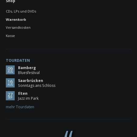
Navigation
Shop
überspringen
CDs, LPs und DVDs
Warenkorb
Versandkosten
Kasse
TOURDATEN
Bamberg
09
AUG
Bluesfestival
Saarbrücken
16
AUG
Sonntags ans Schloss
Ilten
27
SEP
Jazz im Park
mehr Tourdaten