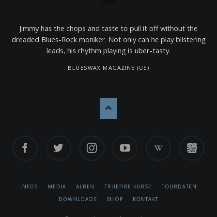
Jimmy has the chops and taste to pull it off without the
dreaded Blues-Rock moniker. Not only can he play blistering
leads, his rhythm playing is uber-tasty.
BLUESWAX MAGAZINE (US)
Facebook
Twitter
Instagram
YouTube
Wikipedia
TrueFire
NAVIGATION
INFOS
MEDIA
ALBEN
TRUEFIRE KURSE
TOURDATEN
ÜBERSPRINGEN
DOWNLOADS
SHOP
KONTAKT