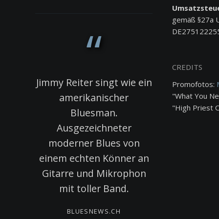
Umsatzsteue
gemäß §27a 
DE27512225
CREDITS
einer
Jimmy Reiter singt wie ein
This guy has 
Promofotos:
em
amerikanischer
the finest 
"What You Nee
"High Priest 
 der
Bluesman.
guitarists I
zerte
Ausgezeichneter
the European
erleben
moderner Blues von
long time, al
eine
einem echten Könner an
to listen to
Gitarre und Mikrophon
plays the rea
mit toller Band.
MEINE
BLUES & RH
BLUESNEWS.CH