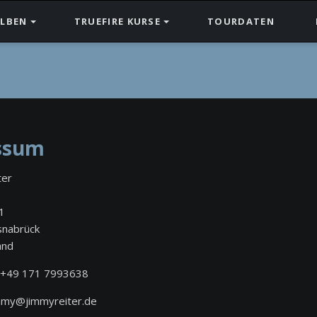
LBEN
TRUEFIRE KURSE
TOURDATEN
Soul Guitar Guidebook
Soul Guitar Guidebook Vol. 2
ssum
ter
1
nabrück
and
+49 171 7993638
mmy@jimmyreiter.de