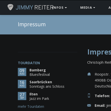
INFOS
MEDIA
A
Diskographie
Videos
Impressum
Biographie
Musik
Pressestimmen
Fotogalerie
Jimmy Reiter Band
Impre
Songtexte
Christoph Rei
TOURDATEN
09
Bamberg
Roopstr. 
AUG
Bluesfestival
49088 Os
16
Saarbrücken
Deutschl
AUG
Sonntags ans Schloss
27
Ilten
Telefon:
SEP
Jazz im Park
Email:
ji
mehr Tourdaten