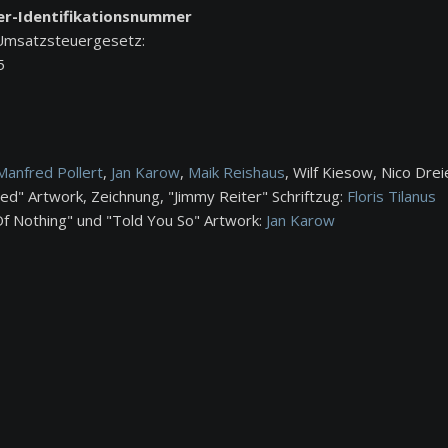
r-Identifikationsnummer
Umsatzsteuergesetz:
5
to be one of
Jimmy Reiter brilliert auf
Manfred Pollert
,
Jan Karow
,
Maik Reishaus
, Wilf Kiesow, Nico Drei
young blues
seinem ersten Album als
d" Artwork, Zeichnung, "Jimmy Reiter" Schriftzug:
Floris Tilanus
Of Nothing" und "Told You So" Artwork:
Jan Karow
've heard on
Gitarrist, Sänger und
 scene for a
Songwriter.
ways exciting
PREIS DER DEUTSCHEN
 and always
SCHALLPLATTENKRITIK
l deal stuff.
YTHM (UK)