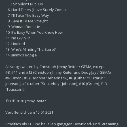
I Shouldn’t But I Do
Hard Times (Have Surely Come)
I'll Take The Easy Way
Give It To Me Straight
Woman Don't Lie
It's Easy When You Know How
I'm Givin' In
Hooked
Who’s Minding The Store?
Jimmy's Boogie
All songs written by Christoph Jimmy Reiter / GEMA, except
#8, #11 and #12 (Christoph Jimmy Reiter and Doug Jay / GEMA),
#4 (Dixon), #5 (Caronna/Rebennack), #6 (Luther "Guitar Jr."
Johnson), #9 (Luther "Snakeboy" Johnson), #10 (Green), #13
(Toussaint)
© + ℗ 2020 Jimmy Reiter
Veröffentlicht am 15.01.2021
Erhältlich als CD und bei allen gängigen Download- und Streaming-