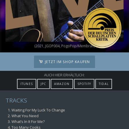
(2021, JGOP004, PogoPop/Membran)
JETZT IM SHOP KAUFEN
AUCH HIER ERHÄLTLICH:
ITUNES
JPC
AMAZON
SPOTIFY
TIDAL
TRACKS
Waiting For My Luck To Change
What You Need
What’s In It For Me?
Too Many Cooks