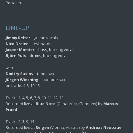
Portalen.
LINE-UP
Jimmy Reiter
– guitar, vocals
Nico Dreier
– keyboards
Jasper Mortier
– bass, backing vocals
Björn Puls
– drums, backing vocals
with
Dmitry Suslov
– tenor sax
Jürgen Wieching
– baritone sax
on tracks 4-8, 10-13
Tracks 1, 4, 5, 6, 7, 8, 10, 11, 12, 13
Recorded live at
Blue Note
(Osnabrück, Germany) by
Marcus
Praed
Tracks 2, 3, 9, 14
Recorded live at
Reigen
(Vienna, Austria) by
Andreas Neubauer